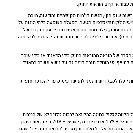
 עבור אי קיום הוראות החוק.
שות שוק הון), הגשת דו"חות תקופתיים והודעות, חובת
הטעיית לקוחות/פרסום מטעה, הפעלת השפעה בלתי הוגנת על
ומסירת עותק, גילוי נאות, חובת אפשרות פירעון מוקדם של
ות זו), אחריות פלילית להפרות חמורות ואף הוספה לראשונה
מניעת הפרה של הוראה מהוראות החוק בידי התאגיד או בידי עובד
מעובדיו ובכלל זה ע"י "קביעת כללים ונהלים למניעת הפרות ומינוי גורם אחראי בתאגיד להטמעתם ולפיקוח על קיומם". בנוסף, בהתאם לסעיף 95 הוטלה חובה דומה גם על נושא משרה בתאגיד
 יוכלו לקבל רישיון זמני להמשך עיסוק עד להכרעה סופית
ת שעל מלווה לכלול בחוזה ההלוואה לרבות גילוי מלא של הריבית
ופרטי העסקה המלאים יחד עם הגבלה חדשה שנוספה בחוק לגבי הריבית המקסימלית שאותה ניתן לגבות בעסקת הלוואה (ריבית בנק ישראל + 15% או ריבית בנק ישראל + 20% בעסקאות מימון
אה. החוק חל על כל מלווה וכן מגדיר "מלווים מוסדיים" שהנם