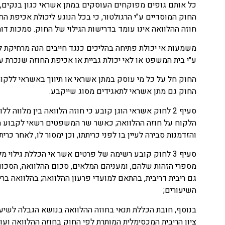
כל אותם גופים מפוקחים העוסקים במתן אשראי כגון בנקים, נו
החוק המוסדיים ע"י הרגולטור, כי בכל הנוגע ליכולת אכיפת ה
חוזה ההלוואה אינו עומד בדרישות הגילוי של החוק. סמכות ד
​משמעות אי יכולת פתיחה בהליכים כנגד חייבים הנה מרחיקת
ע"י בית המשפט או לאי יכולת גביית או אכיפת החוזה שנכרת ע
החוק חל על כל מי עוסק במתן אשראי או תיווך באשראי ללקו
החוק גם מתן אשראי לתאגידים מסוג שייקבע.​
סעיף 2 לחוק אשראי הוגן קובע כי חוזה הלוואה בין מלוו
והזדמנות סבירה לעיין בו לפני כריתתו, וכן ימסור לו, לאחר
​סעיף 3 לחוק קובע רשימה של פרטים אשר אי הכללת גילו
מספרי הזהות שלהם, ומעניהם המלאים, סכום ההלוואה, הסכום 
גם ריבית דריבית, בהתאם למועדי פרעון ההלוואה; בהלוואה ברי
השיעורים;
ציון הריבית המכסימלית המותרת לפי החוק בחוזה ההלוואה ועוד.