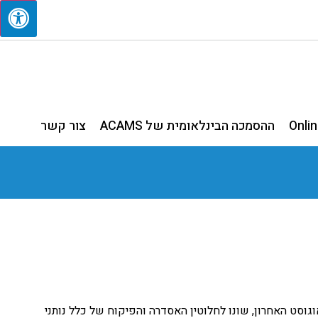
Onli
ההסמכה הבינלאומית של ACAMS
צור קשר
-2016 (להלן: "החוק") אשר אושר בכנסת בחודש אוגוסט האחרון, שונו לחלוטין האסדרה והפיקוח של כלל נותני