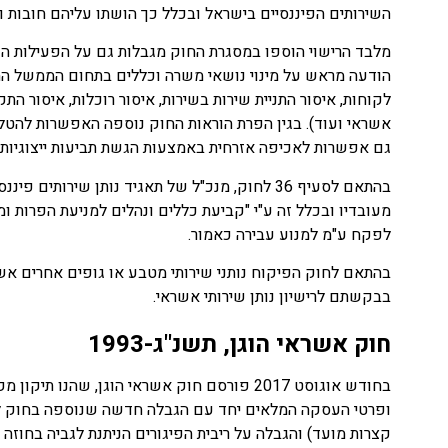
השירותים הפיננסיים בישראל ובכלל כך הושתו עליהם חובות ומ
מלבד הרישוי הוספו במסגרת החוק מגבלות גם על הפעילות השו
הודעה מראש על מינוי נושאי משרה וכללים בתחום הממשל התא
לקוחות, איסור התניית שירות בשירות, איסור רוכלות, איסור ה
אשראי ועוד). בגין הפרת הוראות החוק נוספה האפשרות להטלת
גם אפשרות לאכיפה אזרחית באמצעות הגשת תביעות ייצוגיות ע"
בהתאם לסעיף 36 לחוק, מנכ"ל של תאגיד נותן ש
לפקח ע"מ למנוע עבירה כאמור.
בהתאם לחוק הפיקוח נותני שירותי מטבע או גופים אחרים אשר
בבקשתם לרישיון נותן שירותי אשראי.
חוק אשראי הוגן, תשנ"ג-1993​
בחודש אוגוסט 2017 פורסם חוק אשראי הוגן, 
קצרות מועד) והגבלה על ריבית הפיגורים הניתנת לגביה בחוזה 