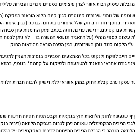
גבלות עיסוק רבות אשר לצדן עיצומים כספיים ניכרים ועבירות פליליות
טפת של נותני שירותים פיננסיים כגון: קיום מלוא הוראות המפקח (בר
גידי. בנוסף חודדו בחוק שלל איסורים בתחום הצרכני (כגון: איסור 
תקשרות עם קטינים, דרישת עריכת חוזה בכתב ומתן הזדמנות עיון סבירה 
 עיצום כספי מנהלי (על התאגיד ונושאי המשרה בו – לא ניתן לבטח חב
י הלקוח כנגד נותן השירותים, בגין הפרת הוראה מהוראות החוק.
ירותים פיננסיים חייב לפקח ולנקוט בכל האמצעים הסבירים בנסיבות העניין ל
 עסקו ערב קבלת החוק במתן אשראי ללא רישיון לרבות חברות הלוואות
שהנו תיקון מקיף שנעשה לחוק הלוואות חוץ בנקאיות וקבע תניות חוזיות חדשו
הלוואה. מובהר כי הגבלת הריבית מתייחסת לריבית האפקטיבית על ההלוו