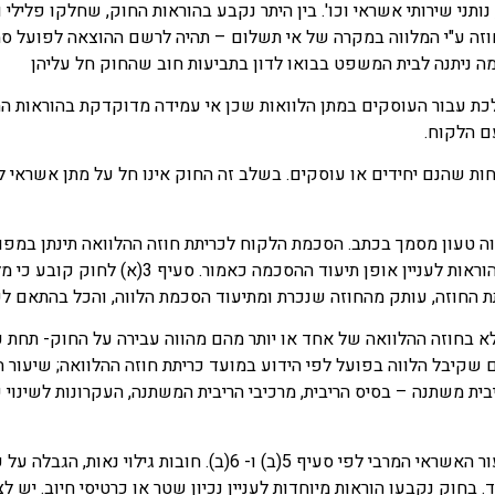
תני שירותי אשראי וכו'. בין היתר נקבע בהוראות החוק, שחלקו פלילי 
חוזה ע"י המלווה במקרה של אי תשלום – תהיה לרשם ההוצאה לפועל סמכו
ומה ניתנה לבית המשפט בבואו לדון בתביעות חוב שהחוק חל עליהן
 לכת עבור העוסקים במתן הלוואות שכן אי עמידה מדוקדקת בהוראות ה
ם הלקוח.​
חות שהנם יחידים או עוסקים. בשלב זה החוק אינו חל על מתן אשראי 
ה ללווה טעון מסמך בכתב. הסכמת הלקוח לכריתת חוזה ההלוואה תינתן במפ
הלקוח על חוזה ההלוואה; כאשר שר המשפטים רשאי
 כריתת החוזה, עותק מהחוזה שנכרת ומתיעוד הסכמת הלווה, והכל בהתאם
י מלא בחוזה ההלוואה של אחד או יותר מהם מהווה עבירה על החוק- תחת כ
שקיבל הלווה בפועל לפי הידוע במועד כריתת חוזה ההלוואה; שיעור ה
בית משתנה – בסיס הריבית, מרכיבי הריבית המשתנה, העקרונות לשינוי 
בנוסף, חובת הכללת תנאי בחוזה ההלוואה בנושא הגבלה לשיעור האשראי
 בחוק נקבעו הוראות מיוחדות לעניין נכיון שטר או כרטיסי חיוב. יש ל