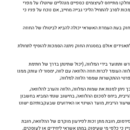
וחלקו מתייחס לעיצומים כספיים מנהליים שיוטלו על מפרי
ת לסרב להתחיל הליכי גבייה מחייב, אם נוכח על פניו כי
חוק בעת העמדת האשראי יכולה להביא לביטולו של החוזה
לתאגידים אולם במסגרת החוק ניתנה הסמכות להוסיף לתחולת
ורש ותתועד בידי המלווה, (יכול שתינתן בדרך של חתימת
 לקבוע הוראות לעניין אופן תיעוד ההסכמה כאמור. סעיף 3(א) לחוק קובע כי מלווה העומד לכרות חוזה הלוואה עם לווה, ימסור לו עותק ממנו
 לפרטי ההתקשרות שמסר הלווה למלווה;
ך ניתן למנות את שמות המלווה, הלווה והערב להלוואה,
ריבית, ביחס לסכום ההלוואה, בחישוב שנתי המביא בחשבון
שיעור הריבית, מועד השינוי או האירועים שבעקבותיהם ישונו
 המרבי לפי סעיף 5(ב) ו- 6(ב). חובות גילוי נאות, הגבלה על פירסום, חובת מתן זכות לפירעון מוקדם של ההלוואה, חובת
ציין כי כלפי מי שעיסוק במתן אשראי ליחידים או לעוסקים,