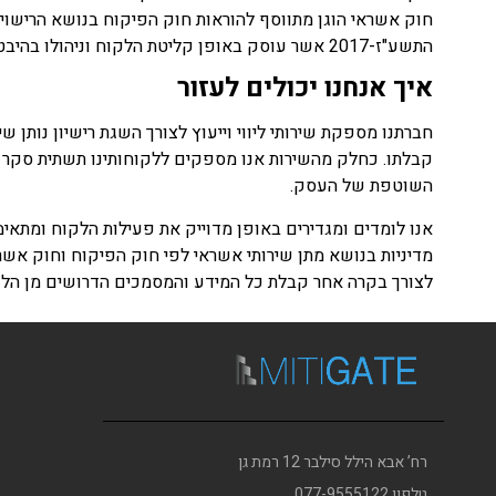
חוק אשראי הוגן מתווסף להוראות חוק הפיקוח בנושא הרישוי והפי
התשע"ז-2017 אשר עוסק באופן קליטת הלקוח וניהולו בהיבטי איסור הלבנת הון.
איך אנחנו יכולים לעזור
חברתנו מספקת שירותי ליווי וייעוץ לצורך השגת רישיון נותן ש
קבלתו. כחלק מהשירות אנו מספקים ללקוחותינו תשתית סקר פ
השוטפת של העסק.​
אנו לומדים ומגדירים באופן מדוייק את פעילות הלקוח ומתאימ
מדיניות בנושא מתן שירותי אשראי לפי חוק הפיקוח וחוק אשראי ה
לצורך בקרה אחר קבלת כל המידע והמסמכים הדרושים מן הל
רח’ אבא הילל סילבר 12 רמת גן
טלפון 077-9555122